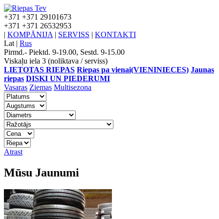
+371
+371 29101673
+371
+371 26532953
|
KOMPĀNIJA
|
SERVISS
|
KONTAKTI
Lat
|
Rus
Pirmd.- Piektd. 9-19.00, Sestd. 9-15.00
Viskaļu iela 3 (noliktava / serviss)
LIETOTAS RIEPAS
Riepas pa vienai(VIENINIECES)
Jaunas
riepas
DISKI UN PIEDERUMI
Vasaras
Ziemas
Multisezona
Atrast
Mūsu Jaunumi