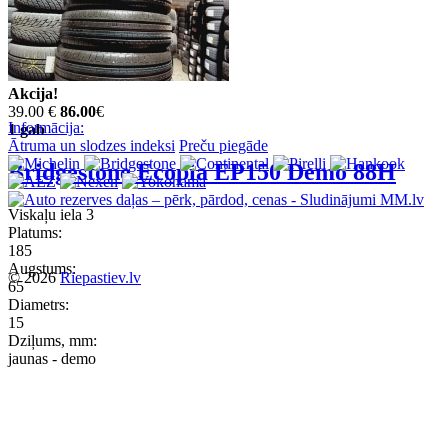
Akcija!
39.00 €
86.00
€
Informācija:
1 gab
Ātruma un slodzes indeksi
Preču piegāde
Bridgestone Ecopia EP150 Demo 88H
Viskaļu iela 3
Platums:
185
Augstums:
© 2026
Riepastiev.lv
65
Diametrs:
15
Dziļums, mm:
jaunas - demo