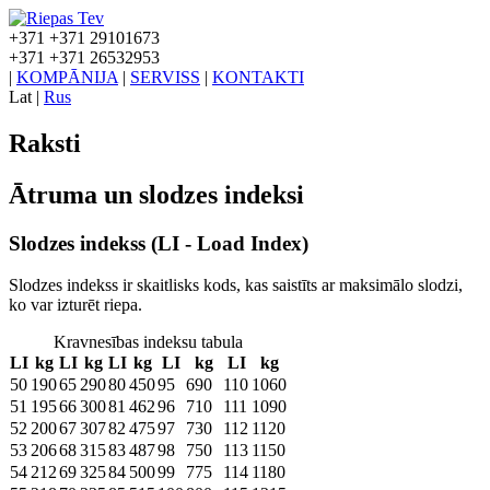
+371
+371 29101673
+371
+371 26532953
|
KOMPĀNIJA
|
SERVISS
|
KONTAKTI
Lat
|
Rus
Raksti
Ātruma un slodzes indeksi
Slodzes indekss (LI - Load Index)
Slodzes indekss ir skaitlisks kods, kas saistīts ar maksimālo slodzi,
ko var izturēt riepa.
Kravnesības indeksu tabula
LI
kg
LI
kg
LI
kg
LI
kg
LI
kg
50
190
65
290
80
450
95
690
110
1060
51
195
66
300
81
462
96
710
111
1090
52
200
67
307
82
475
97
730
112
1120
53
206
68
315
83
487
98
750
113
1150
54
212
69
325
84
500
99
775
114
1180