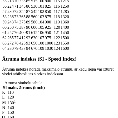
55
218
70
335
85
515
100
800
115
1215
56
224
71
345
86
530
101
825
116
1250
57
230
72
355
87
545
102
850
117
1285
58
236
73
365
88
560
103
875
118
1320
59
243
74
375
89
580
104
900
119
1360
60
250
75
387
90
600
105
925
120
1400
61
257
76
400
91
615
106
950
121
1450
62
265
77
412
92
630
107
975
122
1500
63
272
78
425
93
650
108
1000
123
1550
64
280
79
437
94
670
109
1030
124
1600
Ātruma indekss (SI - Speed Index)
Ātruma indekss norāda maksimālo ātrumu, ar kādu riepa var izturēt
slodzi atbilstoši tās slodzes indeksam.
Ātruma simbolu tabula
SI
maks. ātrums (km/h)
K
110
L
120
1
M
130
N
140
P
150
Q
160