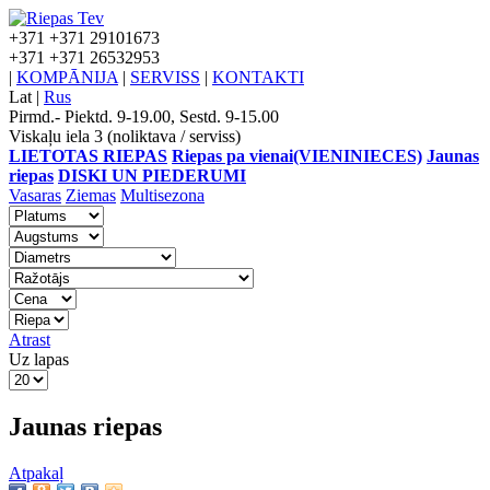
+371
+371 29101673
+371
+371 26532953
|
KOMPĀNIJA
|
SERVISS
|
KONTAKTI
Lat
|
Rus
Pirmd.- Piektd. 9-19.00, Sestd. 9-15.00
Viskaļu iela 3 (noliktava / serviss)
LIETOTAS RIEPAS
Riepas pa vienai(VIENINIECES)
Jaunas
riepas
DISKI UN PIEDERUMI
Vasaras
Ziemas
Multisezona
Atrast
Uz lapas
Jaunas riepas
Atpakaļ