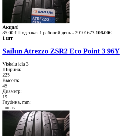
Акция!
85.00 €
Под заказ 1 рабочий день - 29101673
106.00
€
1 шт
Sailun Atrezzo ZSR2 Eco Point 3 96Y
Viskaļu iela 3
Ширина:
225
Высота:
45
Диаметр:
19
Глубина, mm:
jaunas