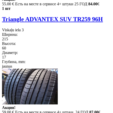
55.00 €
Есть на месте в сервисе 4+ штуки 25 ГОД
84.00
€
1 шт
Triangle ADVANTEX SUV TR259 96H
Viskaļu iela 3
Ширина:
215
Высота:
60
Диаметр:
17
Глубина, mm:
jaunas
Акция!
59.00 €
Есть на месте в сервисе 4+ штуки. 24 ГОД
87.00
€