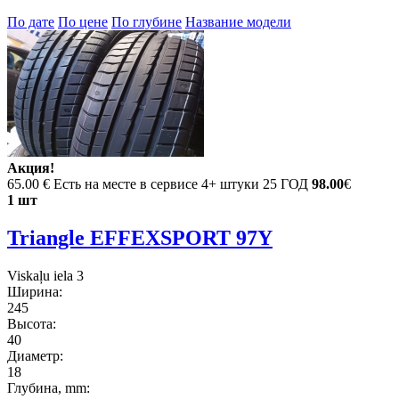
По дате
По цене
По глубине
Название модели
Акция!
65.00 €
Есть на месте в сервисе 4+ штуки 25 ГОД
98.00
€
1 шт
Triangle EFFEXSPORT 97Y
Viskaļu iela 3
Ширина:
245
Высота:
40
Диаметр:
18
Глубина, mm: