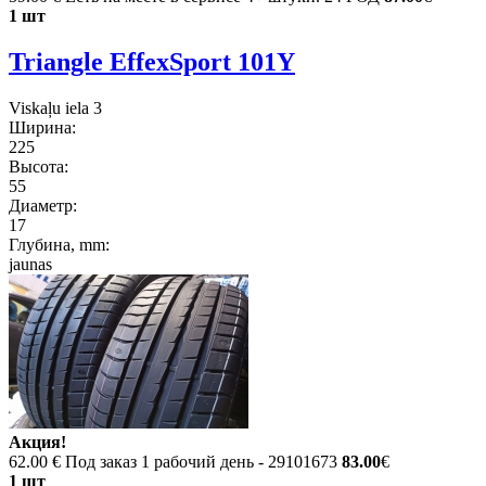
1 шт
Triangle EffexSport 101Y
Viskaļu iela 3
Ширина:
225
Высота:
55
Диаметр:
17
Глубина, mm:
jaunas
Акция!
62.00 €
Под заказ 1 рабочий день - 29101673
83.00
€
1 шт