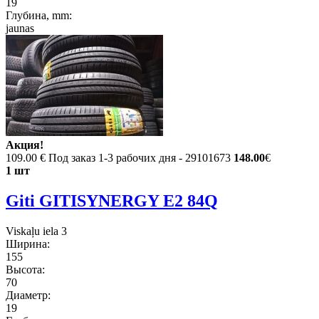
19
Глубина, mm:
jaunas
Акция!
109.00 €
Под заказ 1-3 рабочих дня - 29101673
148.00
€
1 шт
Giti GITISYNERGY E2 84Q
Viskaļu iela 3
Ширина:
155
Высота:
70
Диаметр:
19