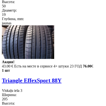
Высота:
50
Диаметр:
19
Глубина, mm:
jaunas
Акция!
43.00 €
Есть на месте в сервисе 4+ штуки 23 ГОД
76.00
€
1 шт
Triangle EffexSport 88Y
Viskaļu iela 3
Ширина:
205
Высота: