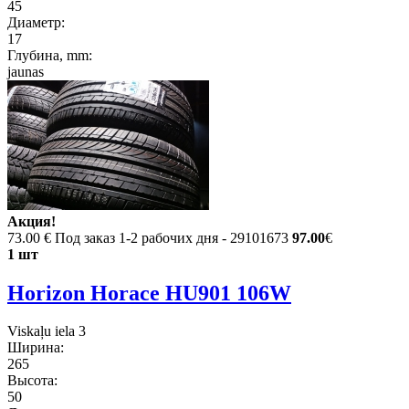
45
Диаметр:
17
Глубина, mm:
jaunas
Акция!
73.00 €
Под заказ 1-2 рабочих дня - 29101673
97.00
€
1 шт
Horizon Horace HU901 106W
Viskaļu iela 3
Ширина:
265
Высота:
50