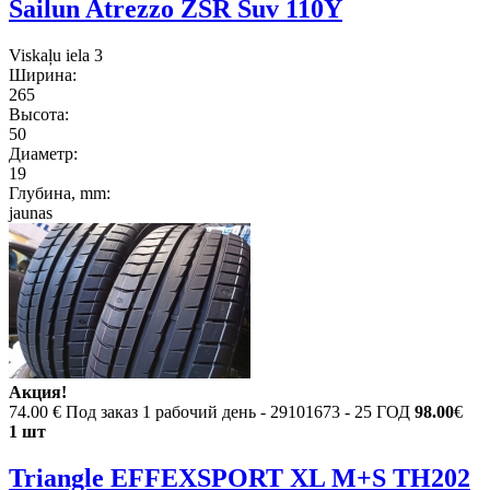
Sailun Atrezzo ZSR Suv 110Y
Viskaļu iela 3
Ширина:
265
Высота:
50
Диаметр:
19
Глубина, mm:
jaunas
Акция!
74.00 €
Под заказ 1 рабочий день - 29101673 - 25 ГОД
98.00
€
1 шт
Triangle EFFEXSPORT XL M+S TH202