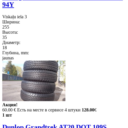
94Y
Viskaļu iela 3
Ширина:
255
Высота:
35
Диаметр:
18
Глубина, mm:
jaunas
Акция!
60.00 €
Есть на месте в сервисе 4 штуки
128.00
€
1 шт
Dunlop Grandtrek AT20 DOT 109S