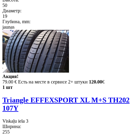
50
Диаметр:
19
Глубина, mm:
jaunas
Акция!
79.00 €
Есть на месте в сервисе 2+ штуки
120.00
€
1 шт
Triangle EFFEXSPORT XL M+S TH202
107Y
Viskaļu iela 3
Ширина:
255