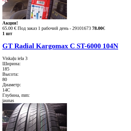
Акция!
65.00 €
Под заказ 1 рабочий день - 29101673
78.00
€
1 шт
GT Radial Kargomax C ST-6000 104N
Viskaļu iela 3
Ширина:
185
Высота:
80
Диаметр:
14C
Глубина, mm:
jaunas