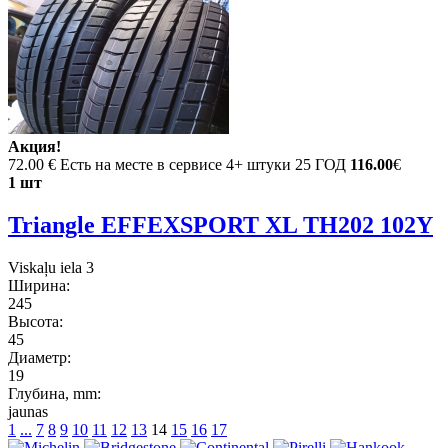
Акция!
72.00 €
Есть на месте в сервисе 4+ штуки 25 ГОД
116.00
€
1 шт
Triangle EFFEXSPORT XL TH202 102Y
Viskaļu iela 3
Ширина:
245
Высота:
45
Диаметр:
19
Глубина, mm:
jaunas
1
...
7
8
9
10
11
12
13
14
15
16
17