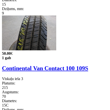
15
Dziļums, mm:
9
50.00
€
1 gab
Continental Van Contact 100 109S
Viskaļu iela 3
Platums:
215
Augstums:
70
Diametrs:
15C
Dziļums, mm: