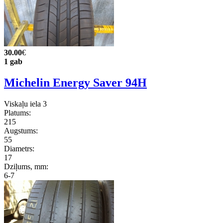
30.00
€
1 gab
Michelin Energy Saver 94H
Viskaļu iela 3
Platums:
215
Augstums:
55
Diametrs:
17
Dziļums, mm:
6-7