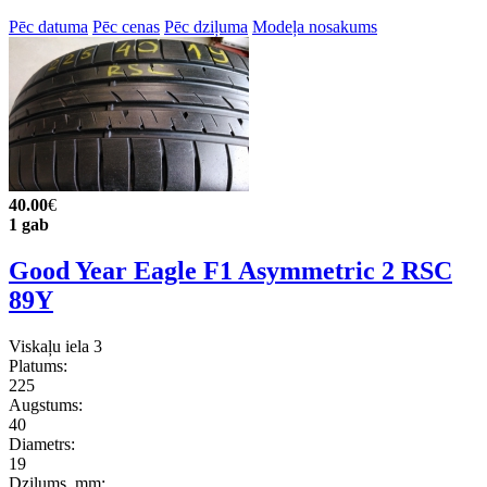
Pēc datuma
Pēc cenas
Pēc dziļuma
Modeļa nosakums
40.00
€
1 gab
Good Year Eagle F1 Asymmetric 2 RSC
89Y
Viskaļu iela 3
Platums:
225
Augstums:
40
Diametrs:
19
Dziļums, mm: