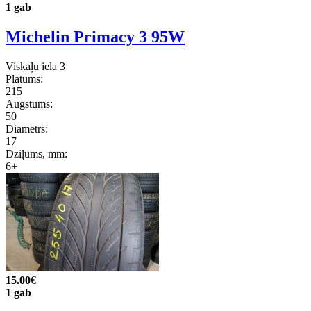
1 gab
Michelin Primacy 3 95W
Viskaļu iela 3
Platums:
215
Augstums:
50
Diametrs:
17
Dziļums, mm:
6+
15.00
€
1 gab