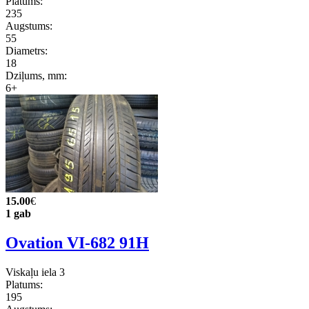
Platums:
235
Augstums:
55
Diametrs:
18
Dziļums, mm:
6+
15.00
€
1 gab
Ovation VI-682 91H
Viskaļu iela 3
Platums:
195