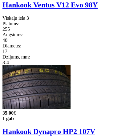
Hankook Ventus V12 Evo 98Y
Viskaļu iela 3
Platums:
255
Augstums:
40
Diametrs:
17
Dziļums, mm:
3-4
35.00
€
1 gab
Hankook Dynapro HP2 107V