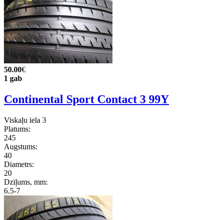
50.00
€
1 gab
Continental Sport Contact 3 99Y
Viskaļu iela 3
Platums:
245
Augstums:
40
Diametrs:
20
Dziļums, mm:
6.5-7