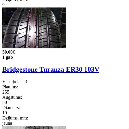
9+
50.00
€
1 gab
Bridgestone Turanza ER30 103V
Viskaļu iela 3
Platums:
255
Augstums:
50
Diametrs:
19
Dziļums, mm:
jauna