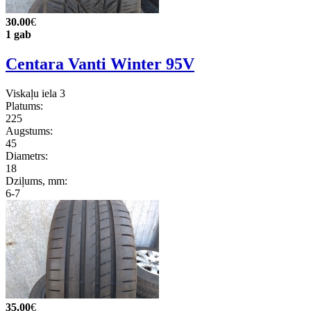
30.00
€
1 gab
Centara Vanti Winter 95V
Viskaļu iela 3
Platums:
225
Augstums:
45
Diametrs:
18
Dziļums, mm:
6-7
35.00
€