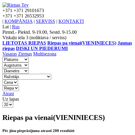
+371
+371 29101673
+371
+371 26532953
|
KOMPĀNIJA
|
SERVISS
|
KONTAKTI
Lat
|
Rus
Pirmd.- Piektd. 9-19.00, Sestd. 9-15.00
Viskaļu iela 3 (noliktava / serviss)
LIETOTAS RIEPAS
Riepas pa vienai(VIENINIECES)
Jaunas
riepas
DISKI UN PIEDERUMI
Vasaras
Ziemas
Multisezona
Atrast
Uz lapas
Riepas pa vienai(VIENINIECES)
Pēc jūsu pieprāsijuma atrasti 200 rezultāti