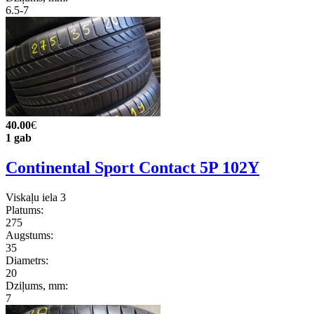
6.5-7
40.00
€
1 gab
Continental Sport Contact 5P 102Y
Viskaļu iela 3
Platums:
275
Augstums:
35
Diametrs:
20
Dziļums, mm:
7