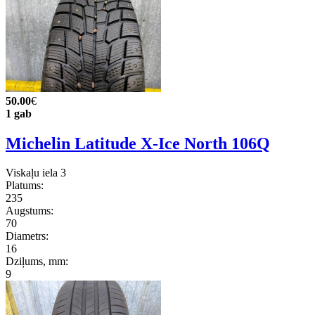
50.00
€
1 gab
Michelin Latitude X-Ice North 106Q
Viskaļu iela 3
Platums:
235
Augstums:
70
Diametrs:
16
Dziļums, mm:
9