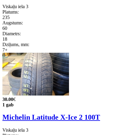
Viskaļu iela 3
Platums:
235
Augstums:
60
Diametrs:
18
Dziļums, mm:
7+
30.00
€
1 gab
Michelin Latitude X-Ice 2 100T
Viskaļu iela 3