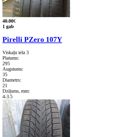
40.00
€
1 gab
Pirelli PZero 107Y
Viskaļu iela 3
Platums:
295
Augstums:
35
Diametrs:
21
Dziļums, mm:
4-3.5