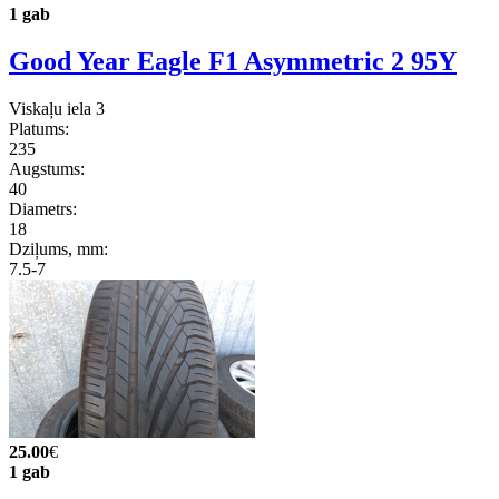
1 gab
Good Year Eagle F1 Asymmetric 2 95Y
Viskaļu iela 3
Platums:
235
Augstums:
40
Diametrs:
18
Dziļums, mm:
7.5-7
25.00
€
1 gab