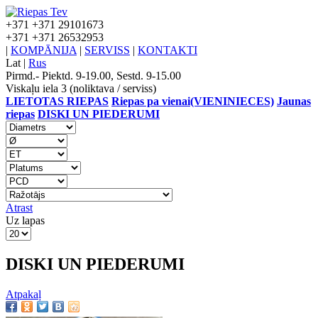
+371
+371 29101673
+371
+371 26532953
|
KOMPĀNIJA
|
SERVISS
|
KONTAKTI
Lat
|
Rus
Pirmd.- Piektd. 9-19.00, Sestd. 9-15.00
Viskaļu iela 3 (noliktava / serviss)
LIETOTAS RIEPAS
Riepas pa vienai(VIENINIECES)
Jaunas
riepas
DISKI UN PIEDERUMI
Atrast
Uz lapas
DISKI UN PIEDERUMI
Atpakaļ