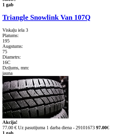
1 gab
Triangle Snowlink Van 107Q
Viskaļu iela 3
Platums:
195
Augstums:
75
Diametrs:
16C
Dziļums, mm:
jauna
Akcija!
77.00 €
Uz pasutijuma 1 darba diena - 29101673
97.00
€
1 gab