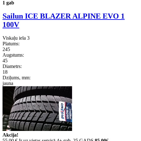
1 gab
Sailun ICE BLAZER ALPINE EVO 1
100V
Viskaļu iela 3
Platums:
245
Augstums:
45
Diametrs:
18
Dziļums, mm:
jauna
Akcija!
55.00 €
Ir uz vietas servisā 4+ gab. 25 GADS
85.00
€