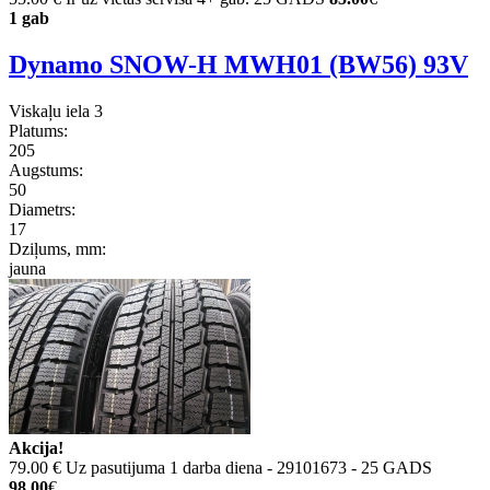
1 gab
Dynamo SNOW-H MWH01 (BW56) 93V
Viskaļu iela 3
Platums:
205
Augstums:
50
Diametrs:
17
Dziļums, mm:
jauna
Akcija!
79.00 €
Uz pasutijuma 1 darba diena - 29101673 - 25 GADS
98.00
€