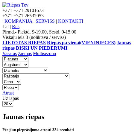
+371
+371 29101673
+371
+371 26532953
|
KOMPĀNIJA
|
SERVISS
|
KONTAKTI
Lat
|
Rus
Pirmd.- Piektd. 9-19.00, Sestd. 9-15.00
Viskaļu iela 3 (noliktava / serviss)
LIETOTAS RIEPAS
Riepas pa vienai(VIENINIECES)
Jaunas
riepas
DISKI UN PIEDERUMI
Vasaras
Ziemas
Multisezona
Atrast
Uz lapas
Jaunas riepas
Pēc jūsu pieprāsijuma atrasti 334 rezultāti