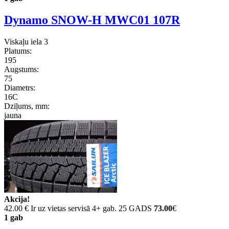
Dynamo SNOW-H MWC01 107R
Viskaļu iela 3
Platums:
195
Augstums:
75
Diametrs:
16C
Dziļums, mm:
jauna
Akcija!
42.00 €
Ir uz vietas servisā 4+ gab. 25 GADS
73.00
€
1 gab