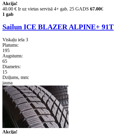
Akcija!
40.00 €
Ir uz vietas servisā 4+ gab. 25 GADS
67.00
€
1 gab
Sailun ICE BLAZER ALPINE+ 91T
Viskaļu iela 3
Platums:
195
Augstums:
65
Diametrs:
15
Dziļums, mm:
jauna
Akcija!