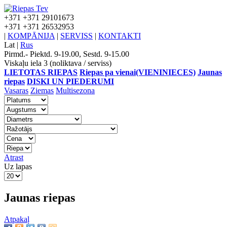
+371
+371 29101673
+371
+371 26532953
|
KOMPĀNIJA
|
SERVISS
|
KONTAKTI
Lat
|
Rus
Pirmd.- Piektd. 9-19.00, Sestd. 9-15.00
Viskaļu iela 3 (noliktava / serviss)
LIETOTAS RIEPAS
Riepas pa vienai(VIENINIECES)
Jaunas
riepas
DISKI UN PIEDERUMI
Vasaras
Ziemas
Multisezona
Atrast
Uz lapas
Jaunas riepas
Atpakaļ