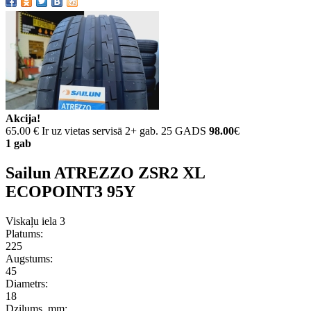
Akcija!
65.00 €
Ir uz vietas servisā 2+ gab. 25 GADS
98.00
€
1 gab
Sailun ATREZZO ZSR2 XL
ECOPOINT3 95Y
Viskaļu iela 3
Platums:
225
Augstums:
45
Diametrs:
18
Dziļums, mm: