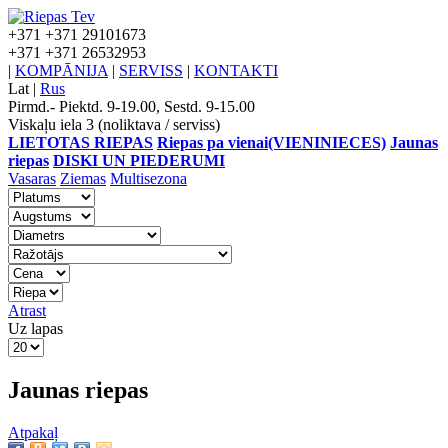
+371
+371 29101673
+371
+371 26532953
|
KOMPĀNIJA
|
SERVISS
|
KONTAKTI
Lat
|
Rus
Pirmd.- Piektd. 9-19.00, Sestd. 9-15.00
Viskaļu iela 3 (noliktava / serviss)
LIETOTAS RIEPAS
Riepas pa vienai(VIENINIECES)
Jaunas
riepas
DISKI UN PIEDERUMI
Vasaras
Ziemas
Multisezona
Atrast
Uz lapas
Jaunas riepas
Atpakaļ