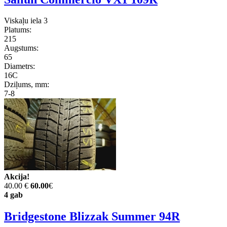
Viskaļu iela 3
Platums:
215
Augstums:
65
Diametrs:
16C
Dziļums, mm:
7-8
Akcija!
40.00 €
60.00
€
4 gab
Bridgestone Blizzak Summer 94R