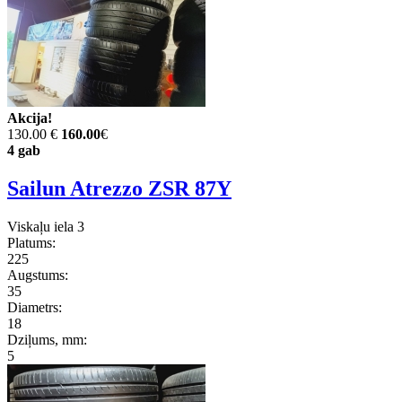
Akcija!
130.00 €
160.00
€
4 gab
Sailun Atrezzo ZSR 87Y
Viskaļu iela 3
Platums:
225
Augstums:
35
Diametrs:
18
Dziļums, mm:
5