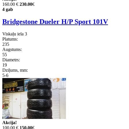
160.00 €
230.00
€
4 gab
Bridgestone Dueler H/P Sport 101V
Viskaļu iela 3
Platums:
235
Augstums:
55
Diametrs:
19
Dziļums, mm:
5-6
Akcija!
100.00 €
150.00
€