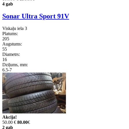
4 gab
Sonar Ultra Sport 91V
Viskaļu iela 3
Platums:
205
Augstums:
55
Diametrs:
16
Dziļums, mm:
6.5-7
Akcija!
50.00 €
80.00
€
2 gab