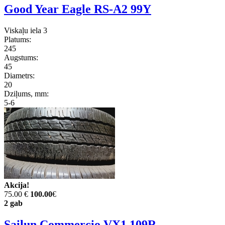
Good Year Eagle RS-A2 99Y
Viskaļu iela 3
Platums:
245
Augstums:
45
Diametrs:
20
Dziļums, mm:
5-6
Akcija!
75.00 €
100.00
€
2 gab
Sailun Commercio VX1 109R