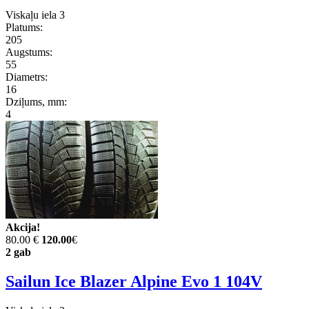
Viskaļu iela 3
Platums:
205
Augstums:
55
Diametrs:
16
Dziļums, mm:
4
Akcija!
80.00 €
120.00
€
2 gab
Sailun Ice Blazer Alpine Evo 1 104V