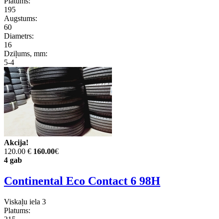
Platums:
195
Augstums:
60
Diametrs:
16
Dziļums, mm:
5-4
Akcija!
120.00 €
160.00
€
4 gab
Continental Eco Contact 6 98H
Viskaļu iela 3
Platums: