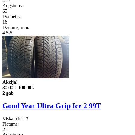
215
Augstums:
65
Diametrs:
16
Dziļums, mm:
4.5-5
Akcija!
80.00 €
100.00
€
2 gab
Good Year Ultra Grip Ice 2 99T
Viskaļu iela 3
Platums:
215
Augstums: