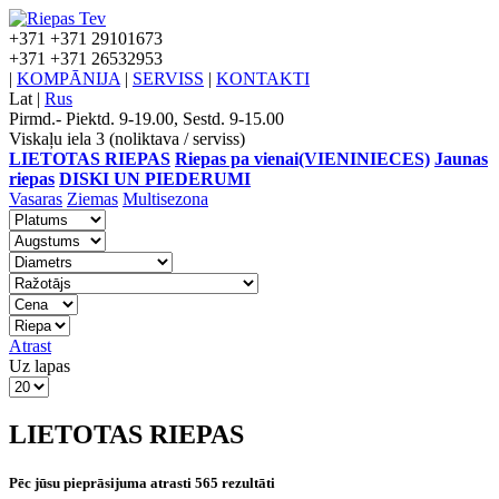
+371
+371 29101673
+371
+371 26532953
|
KOMPĀNIJA
|
SERVISS
|
KONTAKTI
Lat
|
Rus
Pirmd.- Piektd. 9-19.00, Sestd. 9-15.00
Viskaļu iela 3 (noliktava / serviss)
LIETOTAS RIEPAS
Riepas pa vienai(VIENINIECES)
Jaunas
riepas
DISKI UN PIEDERUMI
Vasaras
Ziemas
Multisezona
Atrast
Uz lapas
LIETOTAS RIEPAS
Pēc jūsu pieprāsijuma atrasti 565 rezultāti