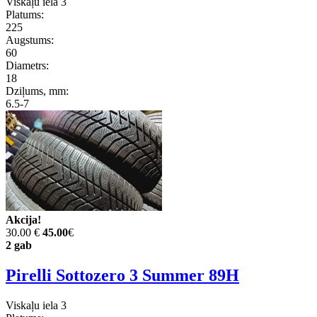
Viskaļu iela 3
Platums:
225
Augstums:
60
Diametrs:
18
Dziļums, mm:
6.5-7
Akcija!
30.00 €
45.00
€
2 gab
Pirelli Sottozero 3 Summer 89H
Viskaļu iela 3