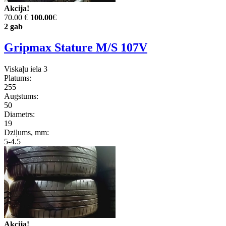
Akcija!
70.00 €
100.00
€
2 gab
Gripmax Stature M/S 107V
Viskaļu iela 3
Platums:
255
Augstums:
50
Diametrs:
19
Dziļums, mm:
5-4.5
Akcija!