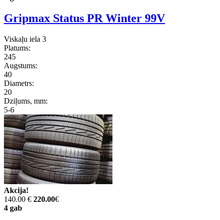
Gripmax Status PR Winter 99V
Viskaļu iela 3
Platums:
245
Augstums:
40
Diametrs:
20
Dziļums, mm:
5-6
Akcija!
140.00 €
220.00
€
4 gab