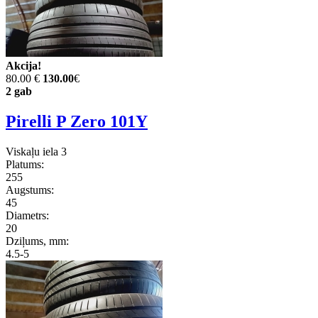
Akcija!
80.00 €
130.00
€
2 gab
Pirelli P Zero 101Y
Viskaļu iela 3
Platums:
255
Augstums:
45
Diametrs:
20
Dziļums, mm:
4.5-5