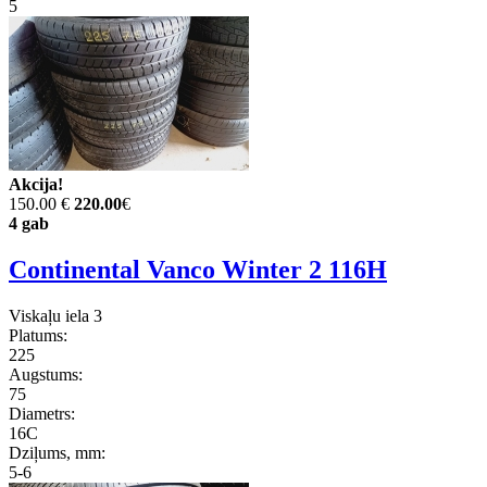
5
Akcija!
150.00 €
220.00
€
4 gab
Continental Vanco Winter 2 116H
Viskaļu iela 3
Platums:
225
Augstums:
75
Diametrs:
16C
Dziļums, mm:
5-6