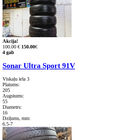
Akcija!
100.00 €
150.00
€
4 gab
Sonar Ultra Sport 91V
Viskaļu iela 3
Platums:
205
Augstums:
55
Diametrs:
16
Dziļums, mm:
6.5-7