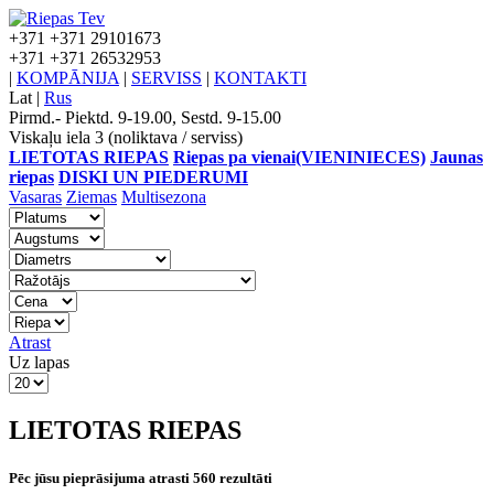
+371
+371 29101673
+371
+371 26532953
|
KOMPĀNIJA
|
SERVISS
|
KONTAKTI
Lat
|
Rus
Pirmd.- Piektd. 9-19.00, Sestd. 9-15.00
Viskaļu iela 3 (noliktava / serviss)
LIETOTAS RIEPAS
Riepas pa vienai(VIENINIECES)
Jaunas
riepas
DISKI UN PIEDERUMI
Vasaras
Ziemas
Multisezona
Atrast
Uz lapas
LIETOTAS RIEPAS
Pēc jūsu pieprāsijuma atrasti 560 rezultāti