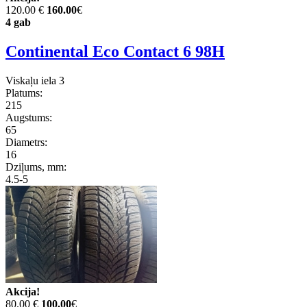
120.00 €
160.00
€
4 gab
Continental Eco Contact 6 98H
Viskaļu iela 3
Platums:
215
Augstums:
65
Diametrs:
16
Dziļums, mm:
4.5-5
Akcija!
80.00 €
100.00
€