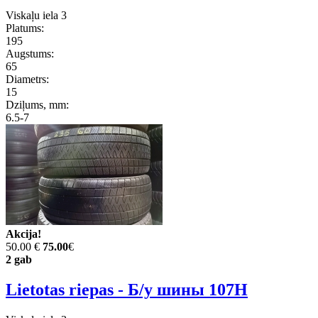
Viskaļu iela 3
Platums:
195
Augstums:
65
Diametrs:
15
Dziļums, mm:
6.5-7
Akcija!
50.00 €
75.00
€
2 gab
Lietotas riepas - Б/у шины 107H