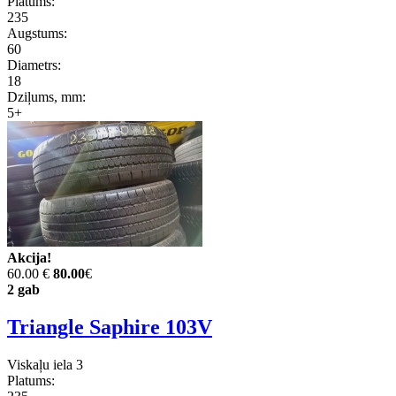
Platums:
235
Augstums:
60
Diametrs:
18
Dziļums, mm:
5+
Akcija!
60.00 €
80.00
€
2 gab
Triangle Saphire 103V
Viskaļu iela 3
Platums: