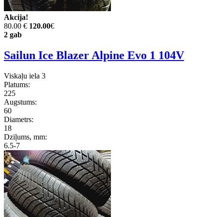
Akcija!
80.00 €
120.00
€
2 gab
Sailun Ice Blazer Alpine Evo 1 104V
Viskaļu iela 3
Platums:
225
Augstums:
60
Diametrs:
18
Dziļums, mm:
6.5-7