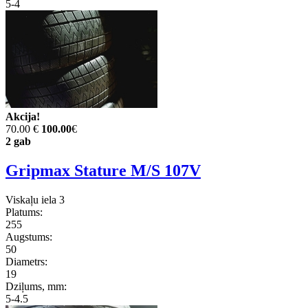
5-4
Akcija!
70.00 €
100.00
€
2 gab
Gripmax Stature M/S 107V
Viskaļu iela 3
Platums:
255
Augstums:
50
Diametrs:
19
Dziļums, mm:
5-4.5