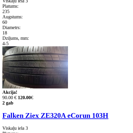
Viskaļu iela 3
Platums:
235
Augstums:
60
Diametrs:
18
Dziļums, mm:
4-5
Akcija!
90.00 €
120.00
€
2 gab
Falken Ziex ZE320A eCorun 103H
Viskaļu iela 3