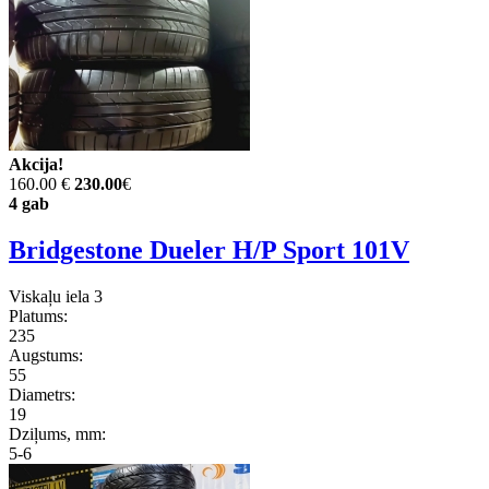
Akcija!
160.00 €
230.00
€
4 gab
Bridgestone Dueler H/P Sport 101V
Viskaļu iela 3
Platums:
235
Augstums:
55
Diametrs:
19
Dziļums, mm:
5-6