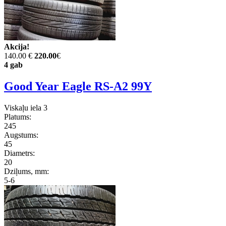
Akcija!
140.00 €
220.00
€
4 gab
Good Year Eagle RS-A2 99Y
Viskaļu iela 3
Platums:
245
Augstums:
45
Diametrs:
20
Dziļums, mm:
5-6