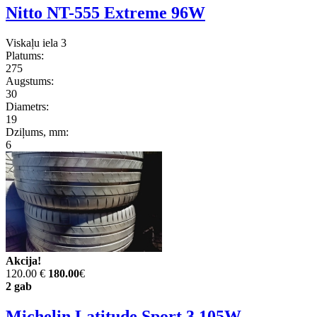
Nitto NT-555 Extreme 96W
Viskaļu iela 3
Platums:
275
Augstums:
30
Diametrs:
19
Dziļums, mm:
6
Akcija!
120.00 €
180.00
€
2 gab
Michelin Latitude Sport 3 105W