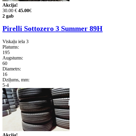
Akcija!
30.00 €
45.00
€
2 gab
Pirelli Sottozero 3 Summer 89H
Viskaļu iela 3
Platums:
195
Augstums:
60
Diametrs:
16
Dziļums, mm:
5-4
Akcija!