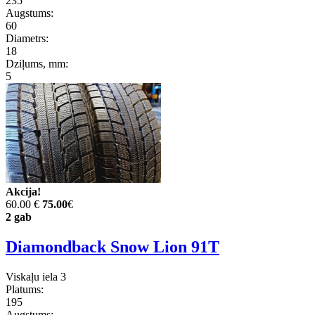
235
Augstums:
60
Diametrs:
18
Dziļums, mm:
5
Akcija!
60.00 €
75.00
€
2 gab
Diamondback Snow Lion 91T
Viskaļu iela 3
Platums:
195
Augstums: