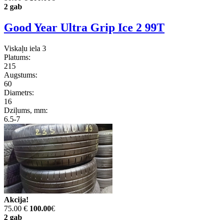
2 gab
Good Year Ultra Grip Ice 2 99T
Viskaļu iela 3
Platums:
215
Augstums:
60
Diametrs:
16
Dziļums, mm:
6.5-7
Akcija!
75.00 €
100.00
€
2 gab