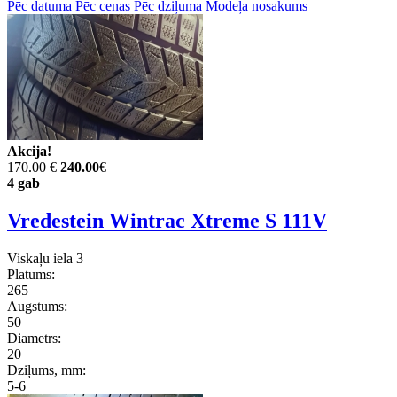
Pēc datuma
Pēc cenas
Pēc dziļuma
Modeļa nosakums
Akcija!
170.00 €
240.00
€
4 gab
Vredestein Wintrac Xtreme S 111V
Viskaļu iela 3
Platums:
265
Augstums:
50
Diametrs:
20
Dziļums, mm:
5-6