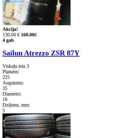
Akcija!
130.00 €
160.00
€
4 gab
Sailun Atrezzo ZSR 87Y
Viskaļu iela 3
Platums:
225
Augstums:
35
Diametrs:
18
Dziļums, mm:
5