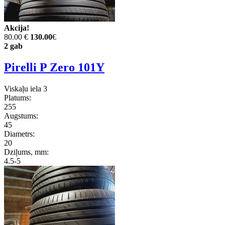
Akcija!
80.00 €
130.00
€
2 gab
Pirelli P Zero 101Y
Viskaļu iela 3
Platums:
255
Augstums:
45
Diametrs:
20
Dziļums, mm:
4.5-5