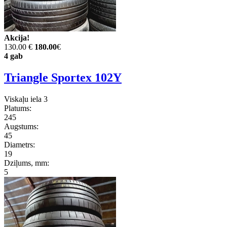
Akcija!
130.00 €
180.00
€
4 gab
Triangle Sportex 102Y
Viskaļu iela 3
Platums:
245
Augstums:
45
Diametrs:
19
Dziļums, mm:
5