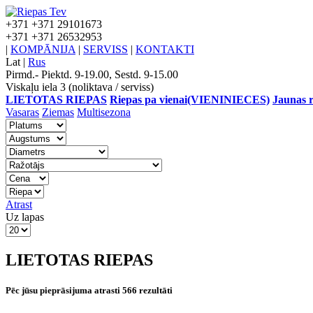
+371
+371 29101673
+371
+371 26532953
|
KOMPĀNIJA
|
SERVISS
|
KONTAKTI
Lat
|
Rus
Pirmd.- Piektd. 9-19.00, Sestd. 9-15.00
Viskaļu iela 3 (noliktava / serviss)
LIETOTAS RIEPAS
Riepas pa vienai(VIENINIECES)
Jaunas r
Vasaras
Ziemas
Multisezona
Atrast
Uz lapas
LIETOTAS RIEPAS
Pēc jūsu pieprāsijuma atrasti 566 rezultāti