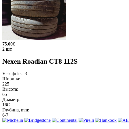
75.00
€
2 шт
Nexen Roadian CT8 112S
Viskaļu iela 3
Ширина:
225
Высота:
65
Диаметр:
16C
Глубина, mm:
6-7