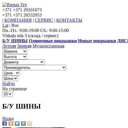
+371
+371 29101673
+371
+371 26532953
|
КОМПАНИЯ
|
СЕРВИС
|
КОНТАКТЫ
Lat
|
Rus
Пн.-Пт.: 9:00-19:00 Сб.: 9:00-15:00
Viskaļu iela 3 (склад / сервис)
Б/У ШИНЫ
Одиночные покрышки
Новые покрышки
ДИС
Летняя
Зимняя
Мультисезонная
Найти
На странице
Б/У ШИНЫ
Назад