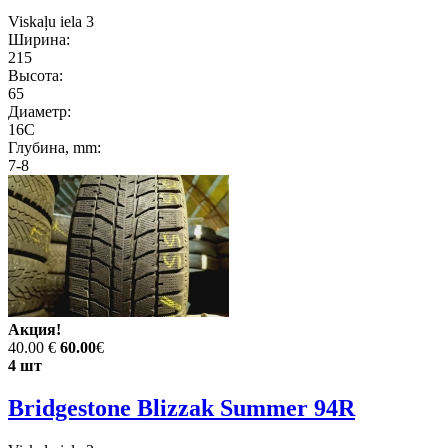
Viskaļu iela 3
Ширина:
215
Высота:
65
Диаметр:
16C
Глубина, mm:
7-8
Акция!
40.00 €
60.00
€
4 шт
Bridgestone Blizzak Summer 94R