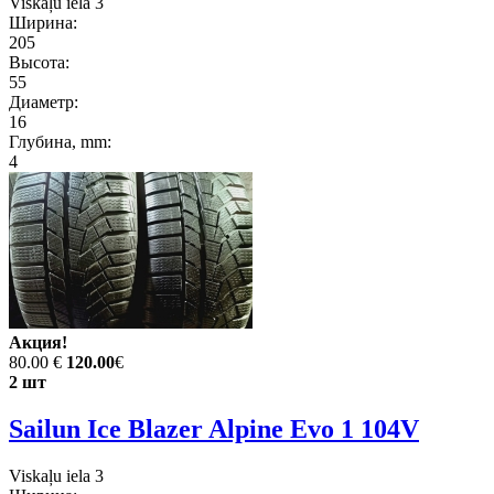
Viskaļu iela 3
Ширина:
205
Высота:
55
Диаметр:
16
Глубина, mm:
4
Акция!
80.00 €
120.00
€
2 шт
Sailun Ice Blazer Alpine Evo 1 104V
Viskaļu iela 3