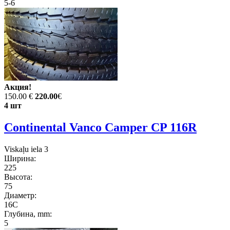
5-6
Акция!
150.00 €
220.00
€
4 шт
Continental Vanco Camper CP 116R
Viskaļu iela 3
Ширина:
225
Высота:
75
Диаметр:
16C
Глубина, mm:
5