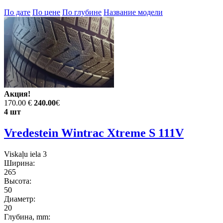
По дате
По цене
По глубине
Название модели
Акция!
170.00 €
240.00
€
4 шт
Vredestein Wintrac Xtreme S 111V
Viskaļu iela 3
Ширина:
265
Высота:
50
Диаметр:
20
Глубина, mm: