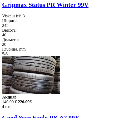
Gripmax Status PR Winter 99V
Viskaļu iela 3
Ширина:
245
Высота:
40
Диаметр:
20
Глубина, mm:
5-6
Акция!
140.00 €
220.00
€
4 шт
Good Year Eagle RS-A2 99Y