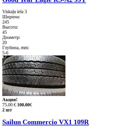
Viskaļu iela 3
Ширина:
245
Высота:
45
Диаметр:
20
Глубина, mm:
5-6
Акция!
75.00 €
100.00
€
2 шт
Sailun Commercio VX1 109R