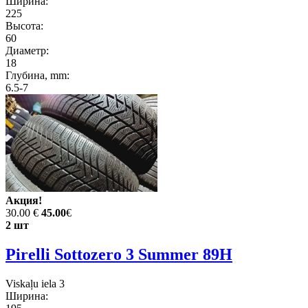
Ширина:
225
Высота:
60
Диаметр:
18
Глубина, mm:
6.5-7
Акция!
30.00 €
45.00
€
2 шт
Pirelli Sottozero 3 Summer 89H
Viskaļu iela 3
Ширина: