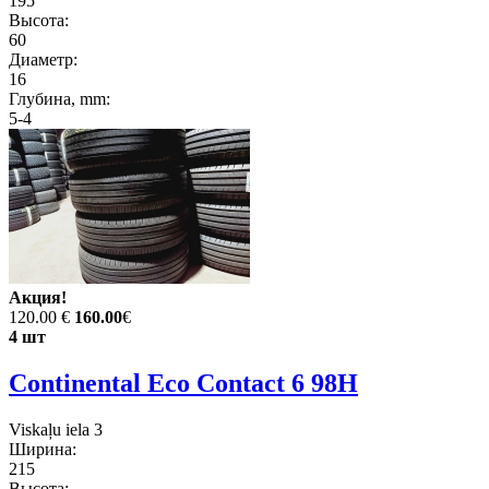
195
Высота:
60
Диаметр:
16
Глубина, mm:
5-4
Акция!
120.00 €
160.00
€
4 шт
Continental Eco Contact 6 98H
Viskaļu iela 3
Ширина:
215
Высота: