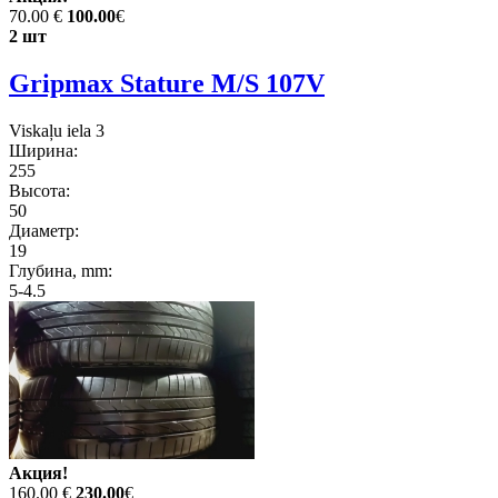
70.00 €
100.00
€
2 шт
Gripmax Stature M/S 107V
Viskaļu iela 3
Ширина:
255
Высота:
50
Диаметр:
19
Глубина, mm:
5-4.5
Акция!
160.00 €
230.00
€